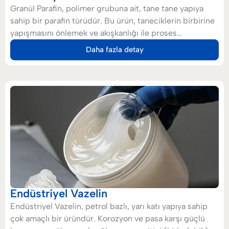
Granül Parafin, polimer grubuna ait, tane tane yapıya
sahip bir parafin türüdür. Bu ürün, taneciklerin birbirine
yapışmasını önlemek ve akışkanlığı ile proses
verimliliğini artırmak amacıyla hafif, kuru ve çok düşük
Daha fazla detay
yağ oranına (%1’in altında) sahip parafinlerden üretilir.
Granül yapısı hassas dozajlamayı kolaylaştırırken, ısıya
ve basınca karşı yüksek direnci onu özellikle kauçuk ve
lastik üretimi ile plastik sanayii gibi çeşitli endüstrilerde
kilit bir malzeme haline getirir.
Endüstriyel Vazelin
Endüstriyel Vazelin, petrol bazlı, yarı katı yapıya sahip
çok amaçlı bir üründür. Korozyon ve pasa karşı güçlü