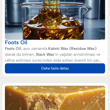
Foots Oil
Foots Oil
, aynı zamanda
Kalıntı Wax (Residue Wax)
olarak da bilinen,
Slack Wax
‘in yağdan arındırılması ve
rafine edilmesi sürecinden elde edilen önemli bir yan
üründür. Parafinik yapıya sahip bir yağ ve wax karışımı
Daha fazla detay
olan bu malzeme, yüksek stabilite ve uygun fiyat gibi
özellikleri sayesinde
lastik üretimi, mum yapımı, gres
üretimi, kibrit yapımı ve ahşap endüstrileri
gibi
sektörlerde hayati bir hammadde olarak yaygın şekilde
kullanılmaktadır.