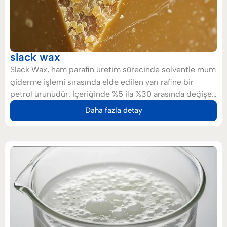
slack wax
Slack Wax, ham parafin üretim sürecinde solventle mum
giderme işlemi sırasında elde edilen yarı rafine bir
petrol ürünüdür. İçeriğinde %5 ila %30 arasında değişen
oranlarda yağ bulunur ve hem katı hem de sıvı parafin
Daha fazla detay
üretiminde temel bir ara madde olarak kullanılır. Açık
sarıdan koyu kahverengiye kadar değişen renklerde ve
orta ila yüksek viskozitede, yarı katı veya kalıplanabilir
bir formda olan Slack Wax, ısıtıldığında kolayca
işlenebilir. Başlıca kullanım alanları arasında katı parafin
üretimi, mum yapımı, kauçuk ve lastik sanayii, su yalıtım
malzemeleri, cilalar, leke koruyucular, ahşap işleme ve
inşaat sektörleri yer almaktadır.