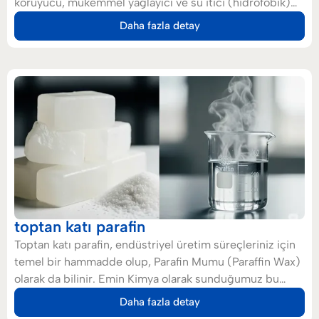
koruyucu, mükemmel yağlayıcı ve su itici (hidrofobik)
gibi temel özellikleri sayesinde geniş bir endüstri
Daha fazla detay
yelpazesinde kullanılır. Başlıca kullanım alanları arasında
makine ve ekipmanların yağlanması, metal yüzeylerde
pas önleyici kaplama, kablo ve elektrik bağlantılarının
yalıtımı ile otomotiv, ambalaj ve deri sanayii yer alır.
toptan katı parafin
Toptan katı parafin, endüstriyel üretim süreçleriniz için
temel bir hammadde olup, Parafin Mumu (Paraffin Wax)
olarak da bilinir. Emin Kimya olarak sunduğumuz bu
ürün, ham petrolün rafinasyonundan elde edilen,
Daha fazla detay
doymuş, beyaz renkli ve kokusuz bir hidrokarbon