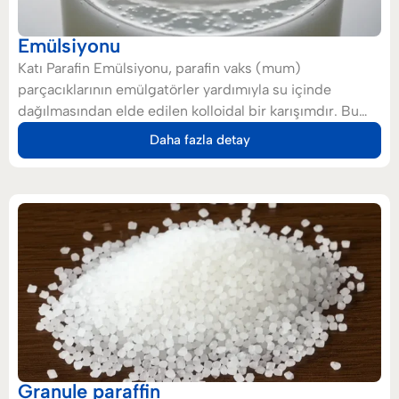
Emülsiyonu
Katı Parafin Emülsiyonu, parafin vaks (mum)
parçacıklarının emülgatörler yardımıyla su içinde
dağılmasından elde edilen kolloidal bir karışımdır. Bu
ürün, ‘su içinde yağ’ (O/W) tipi bir emülsiyon olup, ana
Daha fazla detay
fazı su ve içinde asılı kalan parçacıklar parafindir. Bu
yapı, ürünün çeşitli endüstrilerde kullanılmasını mümkün
kılar. Başlıca kullanım alanları arasında sunta (yonga
levha) ve MDF üretimi, ahşap ürünlere su iticilik
kazandırma, endüstriyel yapıştırıcılarda yalıtım ve statik
elektriği azaltmak için antistatik katkı maddesi olarak
kullanımı yer alır.
Granule paraffin