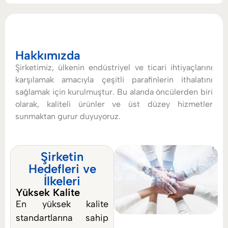
bileşiğidir. Oda sıcaklığında katı halde olan katı parafin
tedariğimiz, farklı yağ oranları ve değişken erime noktası
(genellikle 46–65°C arası) seçenekleriyle, çeşitli
endüstriyel uygulamalarınıza özel olarak sınıflandırılır.
Hakkımızda
Yüksek kimyasal stabilite, suda çözünmezlik ve neme
Şirketimiz, ülkenin endüstriyel ve ticari ihtiyaçlarını
karşı mükemmel yalıtım gibi özellikleri sayesinde,
karşılamak amacıyla çeşitli parafinlerin ithalatını
toptan parafin alımlarınızda güvenilir bir çözüm sunar.
sağlamak için kurulmuştur. Bu alanda öncülerden biri
Bu üstün nitelikler, onu mum, tekstil, ambalaj, ahşap ve
olarak, kaliteli ürünler ve üst düzey hizmetler
kozmetik gibi sektörler için stratejik bir bileşen haline
sunmaktan gurur duyuyoruz.
getirir.
Şirketin
Hedefleri ve
İlkeleri
Yüksek Kalite
En yüksek kalite
standartlarına sahip