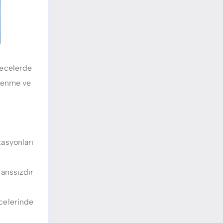
gecelerde
klenme ve
tasyonları
ranssızdır
ecelerinde