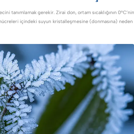
recini tanımlamak gerekir. Zirai don, ortam sıcaklığının 0°C’nin
 hücreleri içindeki suyun kristalleşmesine (donmasına) neden 