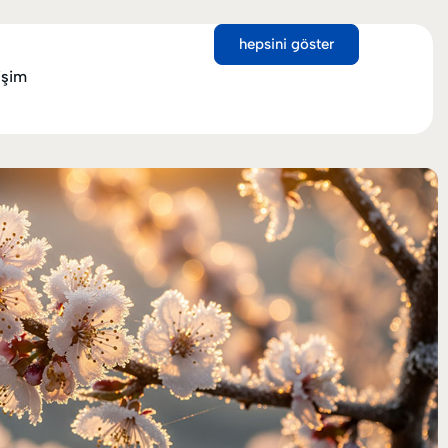
hepsini göster
tişim