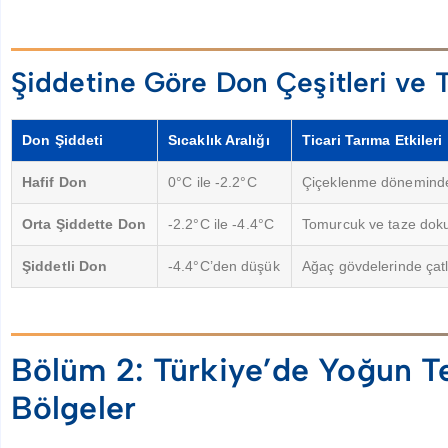
Şiddetine Göre Don Çeşitleri ve 
Don Şiddeti
Sıcaklık Aralığı
Ticari Tarıma Etkileri
Hafif Don
0°C ile -2.2°C
Çiçeklenme dönemindek
Orta Şiddette Don
-2.2°C ile -4.4°C
Tomurcuk ve taze dokul
Şiddetli Don
-4.4°C’den düşük
Ağaç gövdelerinde çatl
Bölüm 2: Türkiye’de Yoğun T
Bölgeler