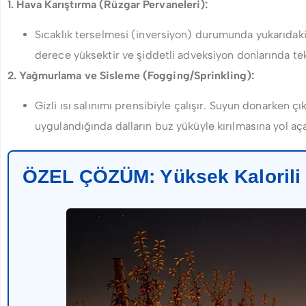
1. Hava Karıştırma (Rüzgar Pervaneleri):
Sıcaklık terselmesi (inversiyon) durumunda yukarıdaki 
derece yüksektir ve şiddetli adveksiyon donlarında tek 
2. Yağmurlama ve Sisleme (Fogging/Sprinkling):
Gizli ısı salınımı prensibiyle çalışır. Suyun donarken çık
uygulandığında dalların buz yüküyle kırılmasına yol aça
ÖZEL ÇÖZÜM: Yüksek Kalorili Z