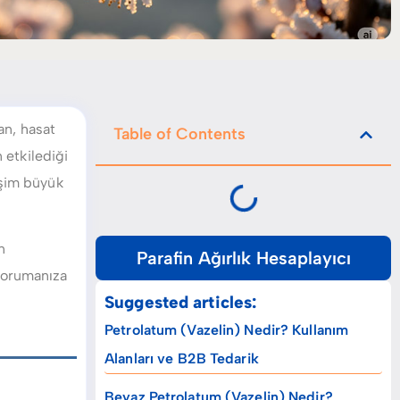
an, hasat
Table of Contents
 etkilediği
işim büyük
n
Parafin Ağırlık Hesaplayıcı
 korumanıza
Suggested articles:
Petrolatum (Vazelin) Nedir? Kullanım
Alanları ve B2B Tedarik
Beyaz Petrolatum (Vazelin) Nedir?