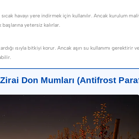
sıcak havayı yere indirmek için kullanılır. Ancak kurulum mali
başlarına yetersiz kalırlar.
ardığı ısıyla bitkiyi korur. Ancak aşırı su kullanımı gerektirir v
bilir.
irai Don Mumları (Antifrost Paraf