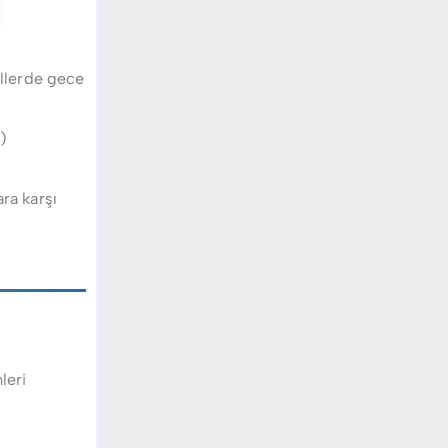
illerde gece
)
ra karşı
leri