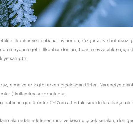
llikle ilkbahar ve sonbahar aylarında, rüzgarsız ve bulutsuz 
nucu meydana gelir. İlkbahar donları, ticari meyvecilikte çiçe
iye sahiptir.
kiraz, elma ve erik gibi erken çiçek açan türler. Narenciye plan
mları) kullanılması zorunludur.
 patlıcan gibi ürünler 0°C’nin altındaki sıcaklıklara karşı tole
galanmalarından etkilenen muz ve kesme çiçek seraları, don g