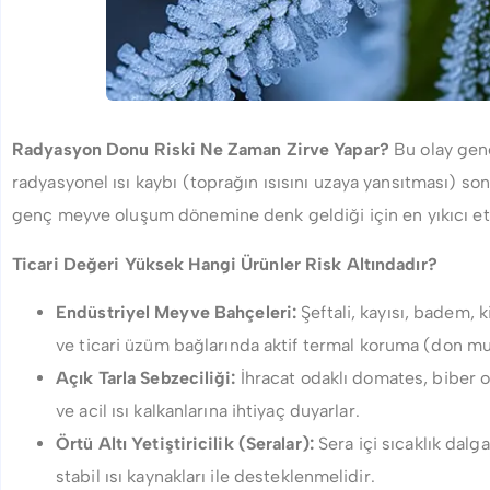
Radyasyon Donu Riski Ne Zaman Zirve Yapar?
Bu olay gene
radyasyonel ısı kaybı (toprağın ısısını uzaya yansıtması) so
genç meyve oluşum dönemine denk geldiği için en yıkıcı etk
Ticari Değeri Yüksek Hangi Ürünler Risk Altındadır?
Endüstriyel Meyve Bahçeleri:
Şeftali, kayısı, badem, 
ve ticari üzüm bağlarında aktif termal koruma (don mu
Açık Tarla Sebzeciliği:
İhracat odaklı domates, biber og
ve acil ısı kalkanlarına ihtiyaç duyarlar.
Örtü Altı Yetiştiricilik (Seralar):
Sera içi sıcaklık dal
stabil ısı kaynakları ile desteklenmelidir.