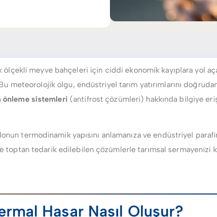
ük ölçekli meyve bahçeleri için ciddi ekonomik kayıplara yol aç
r. Bu meteorolojik olgu, endüstriyel tarım yatırımlarını doğrudan
 önleme sistemleri
(antifrost çözümleri) hakkında bilgiye er
 donun termodinamik yapısını anlamanıza ve endüstriyel parafi
 ve toptan tedarik edilebilen çözümlerle tarımsal sermayenizi
Termal Hasar Nasıl Oluşur?